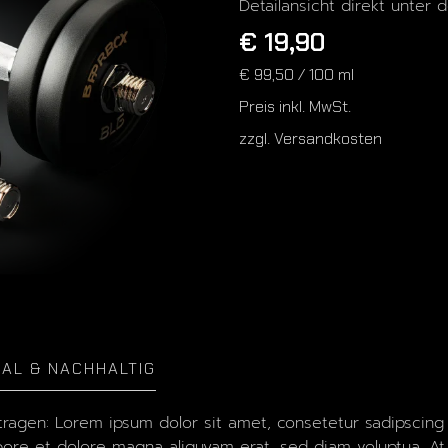
Detailansicht direkt unter 
€ 19,90
€ 99,50
/ 100 ml
Preis inkl. MwSt.
zzgl. Versandkosten
NAL & NACHHALTIG
tragen: Lorem ipsum dolor sit amet, consetetur sadipscing
bore et dolore magna aliquyam erat, sed diam voluptua. At