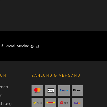
"
f Social Media:
ION
ZAHLUNG & VERSAND
onen
en
ehrung