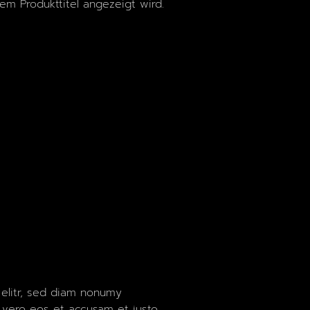
dem Produkttitel angezeigt wird.
 elitr, sed diam nonumy
 vero eos et accusam et justo