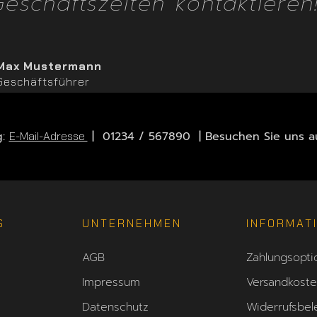
eschäftszeiten kontaktieren!
Max Mustermann
Geschäftsführer
g:
| 01234 / 567890 | Besuchen Sie uns au
E-Mail-Adresse
S
UNTERNEHMEN
INFORMAT
AGB
Zahlungsopti
Impressum
Versandkost
Datenschutz
Widerrufsbel