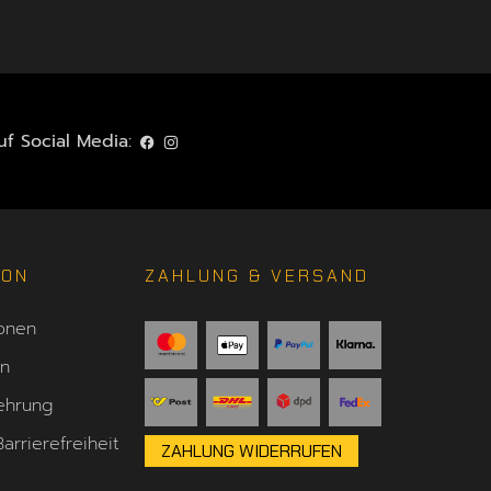
f Social Media:
ION
ZAHLUNG & VERSAND
onen
en
ehrung
arrierefreiheit
ZAHLUNG WIDERRUFEN