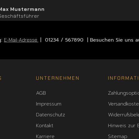
Max Mustermann
Geschäftsführer
g:
| 01234 / 567890 | Besuchen Sie uns au
E-Mail-Adresse
S
UNTERNEHMEN
INFORMAT
AGB
Zahlungsopti
Impressum
Versandkost
Datenschutz
Widerrufsbel
Kontakt
Hinweis zur B
Karriere
Sitemap